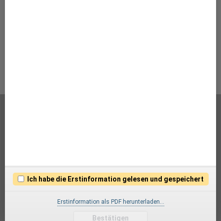
können nicht warten. Günstige Kredite finden Sie
hier!
zum Vergleich
Über uns
Kontakt
Impressum
Ich habe die Erstinformation gelesen und gespeichert
Datenschutz
Erstinformation als PDF herunterladen…
© 2026 BSW Versicherungsmakler GmbH
Bestätigen