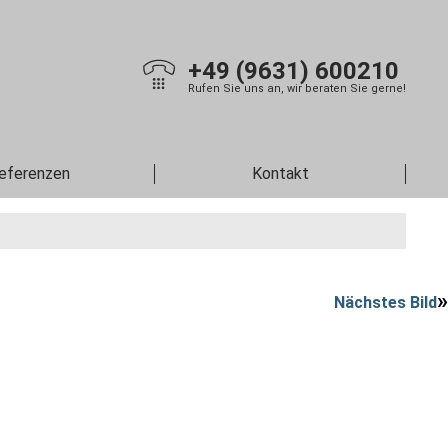
+49 (9631) 600210
Rufen Sie uns an, wir beraten Sie gerne!
eferenzen
Kontakt
Nächstes Bild